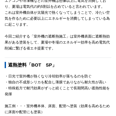
エアコンや冷凍機などの室外機は想像以上に電気を消費してお
り、夏場は電気代の約5割以を占めていると言われています。
これは室外機自体が太陽光で熱くなってしまうことで、冷たい空
気を作るために必要以上にエネルギーを消費してしまっている為
に起こります。
今回ご紹介する「室外機の遮断熱施工」は室外機表面に遮断熱効
果がある塗装をして、夏場や冬場のエネルギー効率を高め電気代
削減に繋げる省エネ提案です。
遮熱塗料「BOT SP」
・日光で室外機が熱くなり冷却効率が落ちるのを防ぐ
・独自の不成形シリカを配合し薄膜でありながら耐久性が高い
・特殊処方で耐汚効果がずっと続くことで長期間高い遮熱性能を
発揮
施工例・・・室外機本体、床面、配管へ塗装（効果を高めるため
に床面や配管にも塗装）