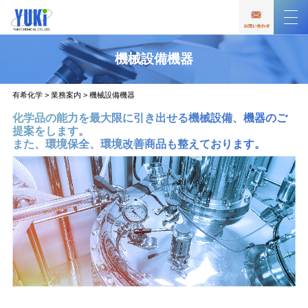
機械設備機器
有希化学
>
業務案内
>
機械設備機器
化学品の能力を最大限に引き出せる機械設備、機器のご
提案をします。
また、環境保全、環境改善商品も整えております。