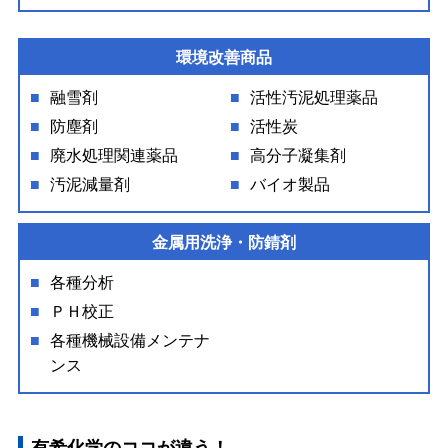
環境改善商品
融雪剤
活性汚泥処理薬品
防塵剤
活性炭
廃水処理関連薬品
高分子凝集剤
汚泥減量剤
バイオ製品
金属用洗浄・防錆剤
各種分析
ＰＨ校正
各種機械設備メンテナ
ンス