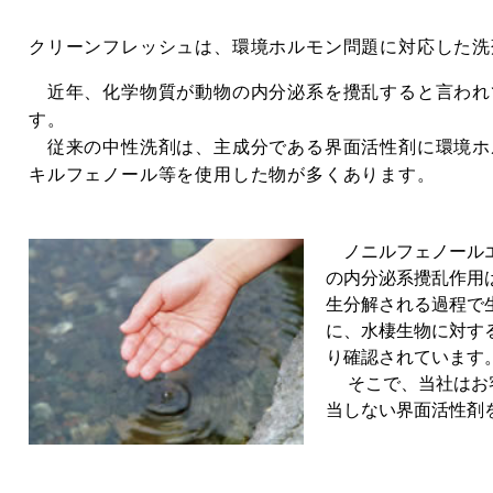
クリーンフレッシュは、環境ホルモン問題に対応した洗
近年、化学物質が動物の内分泌系を攪乱すると言われ
す。
従来の中性洗剤は、主成分である界面活性剤に環境ホ
キルフェノール等を使用した物が多くあります。
ノニルフェノールエト
の内分泌系攪乱作用
生分解される過程で生
に、水棲生物に対す
り確認されています
そこで、当社はお客
当しない界面活性剤