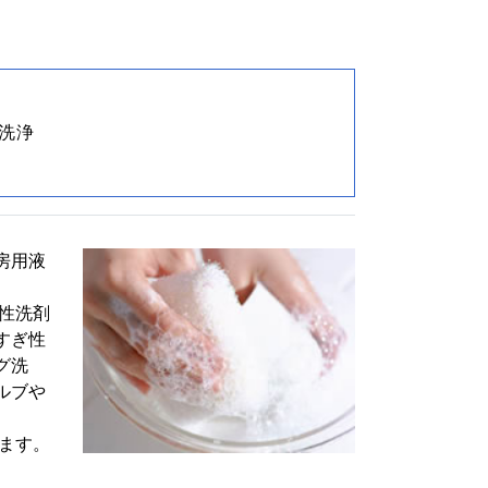
洗浄
房用液
。
性洗剤
すぎ性
グ洗
ルブや
ます。