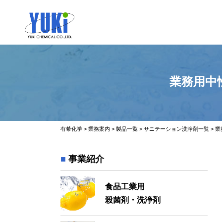
業務用中
有希化学
>
業務案内
>
製品一覧
>
サニテーション洗浄剤一覧
>
業
事業紹介
食品工業用
殺菌剤・洗浄剤