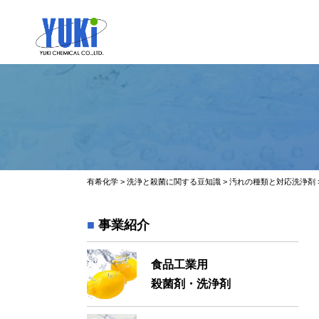
有希化学
>
洗浄と殺菌に関する豆知識
>
汚れの種類と対応洗浄剤
事業紹介
食品工業用
殺菌剤・洗浄剤