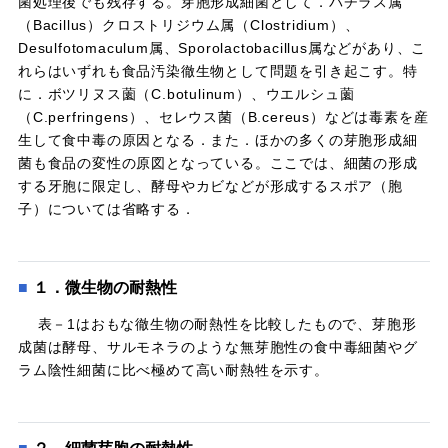
菌処理後でも残存する。芽胞形成細菌として．バチラス属
（Bacillus）クロストリジウム属（Clostridium）、
Desulfotomaculum属、Sporolactobacillus属などがあり、こ
れらはいずれも食品汚染徹生物として問題を引き起こす。特
に．ボツリヌス薗（C.botulinum）、ウエルシュ薗
（C.perfringens）、セレウス菌（B.cereus）などは毒素を産
生して食中毒の原因となる．また．ほかの多くの芽胞形成細
菌も食品の変性の原図となっている。ここでは、細菌の形成
する牙胞に限定し、酵母やカビなどが形成するスポア（胞
子）については省略する．
１．微生物の耐熱性
表－1はおもな徹生物の耐熱性を比較したもので、芽胞形
成菌は酵母、サルモネラのような無芽胞性の食中毒細菌やグ
ラム陰性細菌に比べ極めて高い耐熱牲を示す。