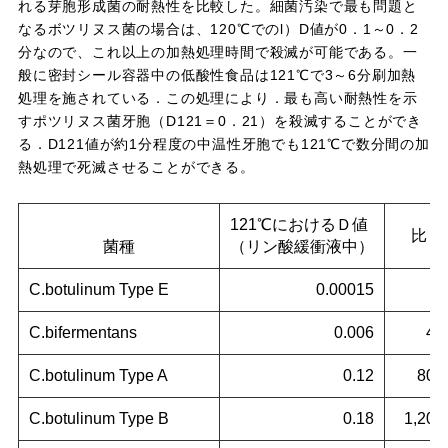
れる芽胞形成菌の耐熱性を比較した。細菌汚染で最も問題と
なるボツリヌス菌の場合は、120℃でのl）D値が0．1～0．2
分なので、これ以上の加熱処理時間で殺滅が可能である。一
般に密封シール容器中の低酸性食品は121℃で3～6分刷加熱
処理を施されている．この処理により．最も高い耐熱性を示
すポツリヌス菌牙胞（D121＝0．21）を殺滅することができ
る．D121値が約1分程度の中温性牙胞でも121℃で数分間の加
熱処理で死滅させることができる。
121℃におけるＤ値
比
菌種
（リン酸緩衝液中）
C.
botulinum
Type E
0.00015
1
C.
bifermentans
0.006
40
C.
botulinum
Type A
0.12
800
C.
botulinum
Type B
0.18
1,200