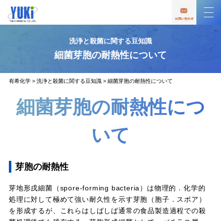
洗浄と殺菌に関する豆知識
細菌芽胞の耐熱性について
有希化学
>
洗浄と殺菌に関する豆知識
>
細菌芽胞の耐熱性について
細菌芽胞の耐熱性につ
いて
芽胞の耐熱性
芽地形戌細菌（spore-forming bacteria）は物理的．化学的
処理に対して極めて強い耐久性を示す芽胞（胞子．スポア）
を形成するが、これらはしばしば通常の食品製造過程での殺