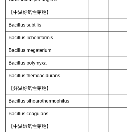
【中温好気性芽胞】
Bacillus subtilis
Bacillus licheniformis
Bacillus megaterium
Bacillus polymyxa
Bacillus themoacidurans
【好温好気性芽胞】
Bacillus sthearothermophilus
Bacillus coagulans
【中温嫌気性芽胞】