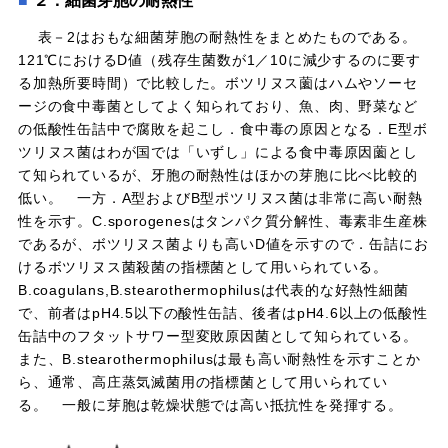
２．細菌芽胞の耐熱性
表－2はおもな細菌芽胞の耐熱性をまとめたものである。
121℃におけるD値（残存生菌数が1／10に減少するのに要す
る加熱所要時間）で比較した。ボツリヌス薗はハムやソーセ
ージの食中毒菌としてよく知られており、魚、肉、野菜など
の低酸性缶詰中で腐敗を起こし．食中毒の原因となる．E型ボ
ツリヌス菌はわが国では「いずし」による食中毒原因薗とし
て知られているが、牙胞の耐熱性はほかの芽胞に比べ比較的
低い。 一方．A型およびB型ポツリヌス菌は非常に高い耐熱
性を示す。C.sporogenesはタンパク質分解性、毒素非生産株
であるが、ボツリヌス菌よりも高いD値を示すので．缶詰にお
けるボツリヌス菌殺菌の指標菌として用いられている。
B.coagulans,B.stearothermophilusは代表的な好熱性細菌
で、前者はpH4.5以下の酸性缶詰、後者はpH4.6以上の低酸性
缶詰中のフタットサワー型変敗原因菌として知られている。
また、B.stearothermophilusは最も高い耐熱性を示すことか
ら、通常、高庄蒸気滅菌用の指標菌として用いられてい
る。 一般に芽胞は乾燥状態では高い抵抗性を発揮する。