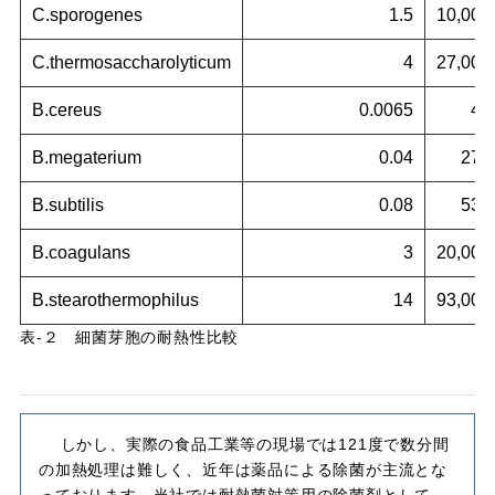
C.
sporogenes
1.5
10,000
C.
thermosaccharolyticum
4
27,000
B.
cereus
0.0065
43
B.
megaterium
0.04
270
B.
subtilis
0.08
530
B.
coagulans
3
20,000
B.
stearothermophilus
14
93,000
表-２ 細菌芽胞の耐熱性比較
しかし、実際の食品工業等の現場では121度で数分間
の加熱処理は難しく、近年は薬品による除菌が主流とな
っております。当社では耐熱菌対策用の除菌剤として