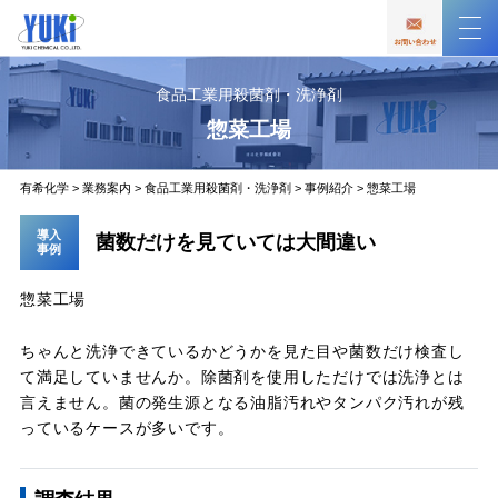
食品工業用殺菌剤・洗浄剤
惣菜工場
有希化学
>
業務案内
>
食品工業用殺菌剤・洗浄剤
>
事例紹介
>
惣菜工場
導入
菌数だけを見ていては大間違い
事例
惣菜工場
ちゃんと洗浄できているかどうかを見た目や菌数だけ検査し
て満足していませんか。除菌剤を使用しただけでは洗浄とは
言えません。菌の発生源となる油脂汚れやタンパク汚れが残
っているケースが多いです。