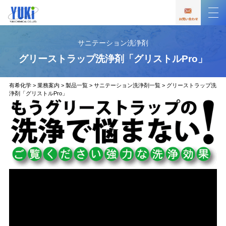
サニテーション洗浄剤
グリーストラップ洗浄剤「グリストルPro」
有希化学
>
業務案内
>
製品一覧
>
サニテーション洗浄剤一覧
>
グリーストラップ洗
浄剤「グリストルPro」