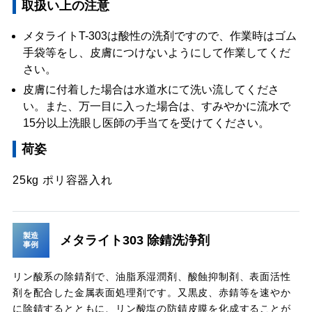
取扱い上の注意
メタライトT-303は酸性の洗剤ですので、作業時はゴム
手袋等をし、皮膚につけないようにして作業してくだ
さい。
皮膚に付着した場合は水道水にて洗い流してくださ
い。また、万一目に入った場合は、すみやかに流水で
15分以上洗眼し医師の手当てを受けてください。
荷姿
25kg ポリ容器入れ
製造
メタライト303 除錆洗浄剤
事例
リン酸系の除錆剤で、油脂系湿潤剤、酸蝕抑制剤、表面活性
剤を配合した金属表面処理剤です。又黒皮、赤錆等を速やか
に除錆するとともに、リン酸塩の防錆皮膜を化成することが