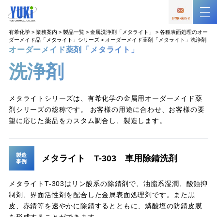
有希化学
>
業務案内
>
製品一覧
>
金属洗浄剤「メタライト」
>
各種表面処理のオー
ダーメイド品「メタライト」シリーズ
>
オーダーメイド薬剤「メタライト」洗浄剤
オーダーメイド薬剤「メタライト」
洗浄剤
メタライトシリーズは、有希化学の金属用オーダーメイド薬
剤シリーズの総称です。 お客様の用途に合わせ、お客様の要
望に応じた薬品をカスタム調合し、製造します。
製造
メタライト T-303 車用除錆洗剤
事例
メタライトT-303はリン酸系の除錆剤で、油脂系湿潤、酸蝕抑
制剤、界面活性剤を配合した金属表面処理剤です。また黒
皮、赤錆等を速やかに除錆するとともに、燐酸塩の防錆皮膜