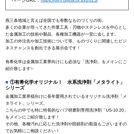
ページURL：
https://tsm.tsjiba.or.jp/2023/
燕三条地域と言えば全国でも有数なものづくりの街。
多くの企業が培ってきた作業工具・刃物やステンレスを中心とし
た金属加工の技術や製品、各種加工機器が一堂に会します。
加工の外注先や加工技術について等、ものづくりに関連したビジ
ネスチャンスを創出できる展示会です！
有希化学は金属加工業界向けにも必須な「洗浄剤」をメインにご
紹介致します✨
①有希化学オリジナル！ 水系洗浄剤「メタライト」
シリーズ
金属加工業界様向けに長年愛用されているオリジナル洗浄剤「メ
タライト」シリーズ。
こちらの中でも特に特長的なバフ研磨剤専用洗浄剤「US-10.20」
をメインにご紹介致します！
その他、各種汚れに応じた洗浄剤や防錆剤の取扱もございますの
でお気軽にご相談ください！