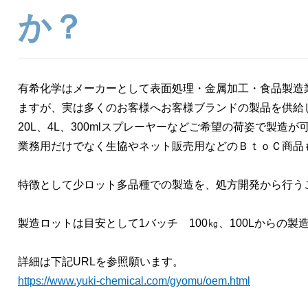
か？
有希化学はメーカーとして表面処理・金属加工・食品製造
ますが、実は多くのお客様へお客様ブランドの製品を供給
20L、4L、300mlスプレーヤーなどご希望の荷姿で製造が
業務用だけでなく生協やネット販売用などのＢｔｏＣ商品
特徴として少ロット多品種での製造を、処方開発から行う
製造ロットは目安として1バッチ 100㎏、100Lからの製
詳細は下記URLを参照願います。
https://www.yuki-chemical.com/gyomu/oem.html